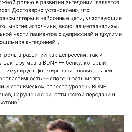
ожной ролью в развитии ангедонии, является
мозг. Достоверно установлено, что
рансмиттеры и нейронные цепи, участвующие
го, многие источники, включая метаанализы,
ьной части пациентов с депрессией и другими
5
ающимися ангедонией
.
 роль в развитии как депрессии, так и
 фактору мозга BDNF — белку, который
 стимулирует формирование новых связей
ропластичность — способность мозга
ии и хроническом стрессе уровень BDNF
ронов, нарушению синаптической передачи и
2
ьствие
.