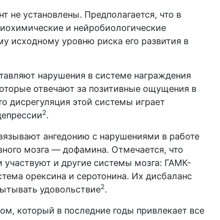
т не установлены. Предполагается, что в
 биохимические и нейробиологические
у исходному уровню риска его развития в
тавляют нарушения в системе награждения
 которые отвечают за позитивные ощущения в
что дисрегуляция этой системы играет
2
депрессии
.
язывают ангедонию с нарушениями в работе
ного мозга — дофамина. Отмечается, что
 участвуют и другие системы мозга: ГАМК-
стема орексина и серотонина. Их дисбаланс
2
пытывать удовольствие
.
м, который в последние годы привлекает все