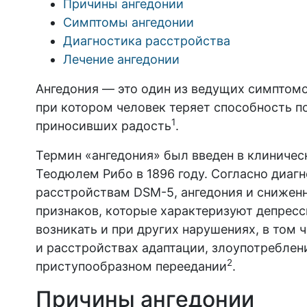
Причины ангедонии
Симптомы ангедонии
Диагностика расстройства
Лечение ангедонии
Ангедония — это один из ведущих симптомо
при котором человек теряет способность по
1
приносивших радость
.
Термин «ангедония» был введен в клиниче
Теодюлем Рибо в 1896 году. Согласно диаг
расстройствам DSM-5, ангедония и снижен
признаков, которые характеризуют депресс
возникать и при других нарушениях, в том
и расстройствах адаптации, злоупотребле
2
приступообразном переедании
.
Причины ангедонии