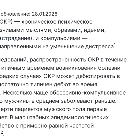
обновление: 28.01.2026
ОКР) — хроническое психическое
язчивыми мыслями, образами, идеями,
(страдание), и компульсиями —
1
направленными на уменьшение дистресса
.
едований, распространенность ОКР в течение
. Типичным временем возникновения болезни
 в редких случаях ОКР может дебютировать в
достаточно типичен дебют во время
. Несколько чаще обсессивно-компульсивное
ко мужчины в среднем заболевают раньше.
верти пациентов мужского пола первые
лет. В масштабных эпидемиологических
йство с примерно равной частотой
2
а
.