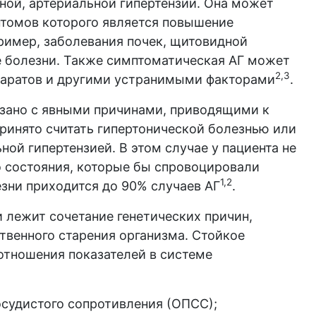
чной, артериальной гипертензии. Она может
птомов которого является повышение
пример, заболевания почек, щитовидной
е болезни. Также симптоматическая АГ может
2,3
паратов и другими устранимыми факторами
.
язано с явными причинами, приводящими к
ринято считать гипертонической болезнью или
ной гипертензией. В этом случае у пациента не
о состояния, которые бы спровоцировали
1,2
зни приходится до 90% случаев АГ
.
и лежит сочетание генетических причин,
твенного старения организма. Стойкое
тношения показателей в системе
судистого сопротивления (ОПСС);