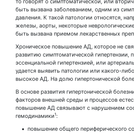
то говорят о симптоматической, или втори
быть вызвана заболеванием, одним из сим
давления. К такой патологии относятся, на
железы, аорты, некоторые неврологически
быть вызвана приемом лекарственных пре
Хроническое повышение АД, которое не св
развитию симптоматической гипертензии, п
эссенциальной гипертензией, или артериаль
удается выявить патологии или какого-либ
высокое АД. На долю гипертонической боле
В основе развития гипертонической болезн
факторов внешней среды и процессов естес
повышение АД связывают с нарушением соо
1
гемодинамики
:
повышение общего периферического со