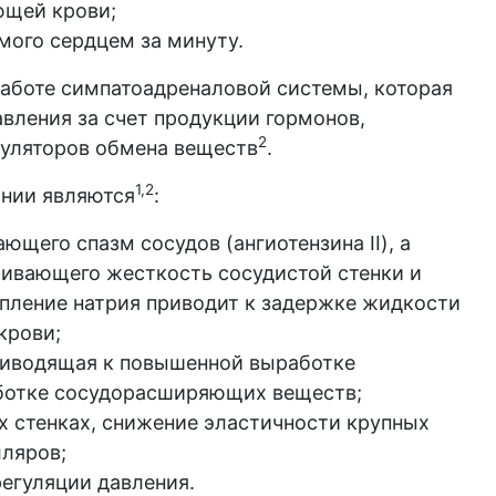
ющей крови;
мого сердцем за минуту.
работе симпатоадреналовой системы, которая
авления за счет продукции гормонов,
2
уляторов обмена веществ
.
1,2
онии являются
:
щего спазм сосудов (ангиотензина II), а
чивающего жесткость сосудистой стенки и
пление натрия приводит к задержке жидкости
крови;
риводящая к повышенной выработке
ботке сосудорасширяющих веществ;
х стенках, снижение эластичности крупных
лляров;
егуляции давления.