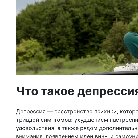
Что такое депресси
Депрессия — расстройство психики, которо
триадой симптомов: ухудшением настроени
удовольствия, а также рядом дополнитель
внимания, появлением идей вины и самоу