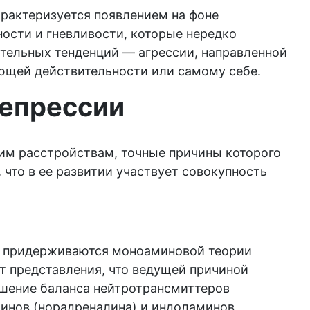
рактеризуется появлением на фоне
ости и гневливости, которые нередко
тельных тенденций — агрессии, направленной
ющей действительности или самому себе.
депрессии
им расстройствам, точные причины которого
 что в ее развитии участвует совокупность
 придерживаются моноаминовой теории
ат представления, что ведущей причиной
ушение баланса нейтротрансмиттеров
инов (норадреналина) и индоламинов