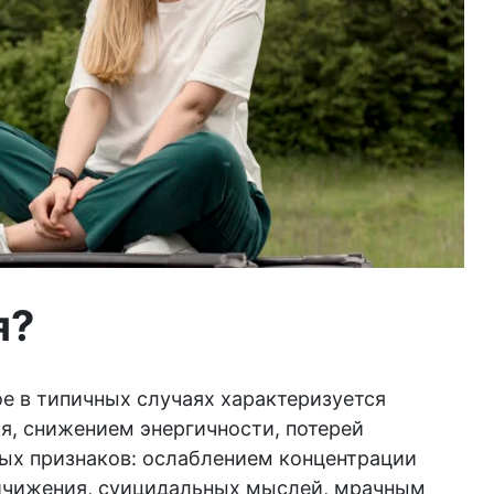
я?
е в типичных случаях характеризуется
я, снижением энергичности, потерей
ных признаков: ослаблением концентрации
ничижения, суицидальных мыслей, мрачным