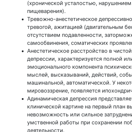
(хронической усталостью, нарушением
пищеварения).
Тревожно-анестетическое депрессивно
тревогой, ажитацией (двигательным б
отсутствием подавленности, затормож
самообвинения, соматических проявле
Анестетическое расстройство в чисто
депрессии, характеризуется полной ил
эмоционального компонента психически
мыслей, высказываний, действий, собы
машинальной, автоматической. У неко
мировоззрение, появляется ипохондри
Адинамическая депрессия представляет
клинической картине на первый план вы
невозможность или сильное затруднен
умственной работы при сохранении по
деятельности.