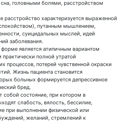
 сна, головными болями, расстройством
е расстройство характеризуется выраженной
еспокойством), путанным мышлением,
енности, суицидальных мыслей, идей
ний заболевания.
й форме является атипичным вариантом
и практически полной утратой
х процессов, потерей чувственной окраски
тий. Жизнь пациента становится
торых больных формируется депрессивное
ческий бред.
 собой состояние, при котором в
ходят слабость, вялость, бессилие,
ие при выполнении физической или
буждений, желаний, стремлений к