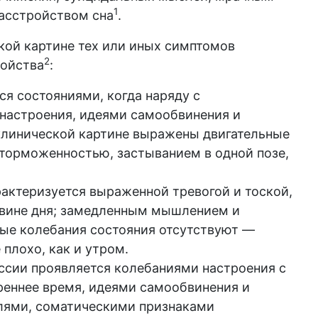
1
расстройством сна
.
кой картине тех или иных симптомов
2
ройства
:
я состояниями, когда наряду с
 настроения, идеями самообвинения и
клинической картине выражены двигательные
торможенностью, застыванием в одной позе,
актеризуется выраженной тревогой и тоской,
овине дня; замедленным мышлением и
ные колебания состояния отсутствуют —
 плохо, как и утром.
ссии проявляется колебаниями настроения с
реннее время, идеями самообвинения и
ями, соматическими признаками