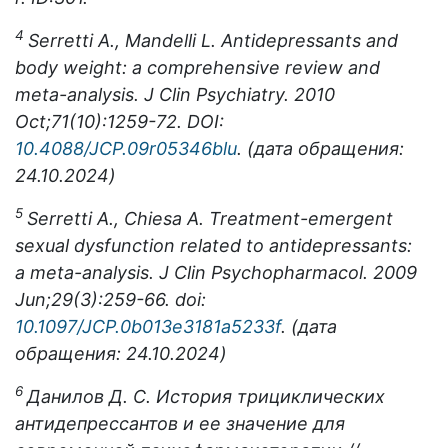
4
Serretti A., Mandelli L. Antidepressants and
body weight: a comprehensive review and
meta-analysis. J Clin Psychiatry. 2010
Oct;71(10):1259-72. DOI:
10.4088/JCP.09r05346blu
. (дата
обращения
:
24.10.2024)
5
Serretti A., Chiesa A. Treatment-emergent
sexual dysfunction related to antidepressants:
a meta-analysis. J
Clin
Psychopharmacol. 2009
Jun;29(3):259-66.
doi:
10.1097/
JCP.0
b013
e3181
a5233
f
. (дата
обращения: 24.10.2024)
6
Данилов Д. С. История трициклических
антидепрессантов и ее значение для