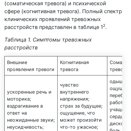
(соматическая тревога) и психической
сфере (когнитивная тревога). Полный спектр
клинических проявлений тревожных
2
расстройств представлен в таблице 1
.
Таблица 1. Симптомы тревожных
расстройств
Внешние
Когнитивная
Соматич
проявления тревоги
тревога
тревога
одышка,
чувство
ощущен
ускоренные речь и
внутреннего
перебое
моторика;
напряжения;
работе с
вздрагивание в
страх за будущее;
учащенн
ответ на
ощущение, что
сердцеби
неожиданные звуки;
может произойти
дискомф
неусидчивость;
что-то ужасное;
боль в о