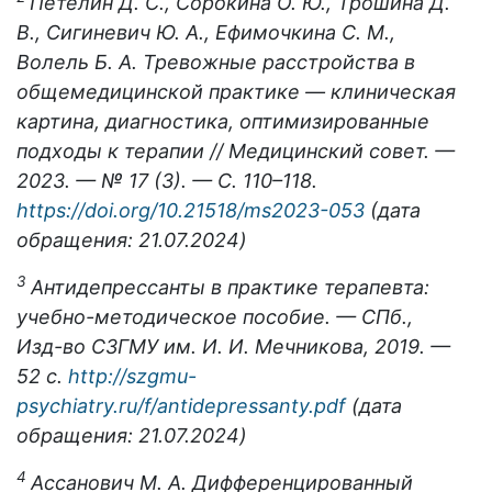
Петелин Д. С., Сорокина О. Ю., Трошина Д.
В., Сигиневич Ю. А., Ефимочкина С. М.,
Волель Б. А. Тревожные расстройства в
общемедицинской практике — клиническая
картина, диагностика, оптимизированные
подходы к терапии // Медицинский совет. —
2023. — № 17 (3). — С. 110–118.
https://doi.org/10.21518/ms2023-053
(дата
обращения: 21.07.2024)
3
Антидепрессанты в практике терапевта:
учебно-методическое пособие. — СПб.,
Изд-во СЗГМУ им. И. И. Мечникова, 2019. —
52 с.
http://szgmu-
psychiatry.ru/f/antidepressanty.pdf
(дата
обращения: 21.07.2024)
4
Ассанович М. А. Дифференцированный