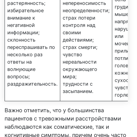
растерянность;
непереносимость
груди/жи
избирательное
неопределенности;
мышечно
внимание к
страх потери
напряжен
негативной
контроля над
нарушени
информации;
своими
или
склонность
действиями;
мочеиспу
переспрашивать по
страх смерти;
приливы
несколько раз
чувство
потливос
ответы на
нереальности
головок
волнующие
окружающего
кожный з
вопросы;
мира;
сухость 
раздражительность.
трудности с
чувство 
засыпанием.
горле.
Важно отметить, что у большинства
пациентов с тревожными расстройствами
наблюдаются как соматические, так и
когнитивные симптомы, причем очень часто