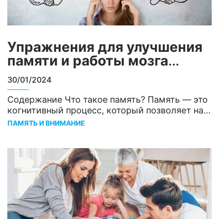
Упражнения для улучшения
памяти и работы мозга
взрослым
30/01/2024
Содержание Что такое память? Память — это
когнитивный процесс, который позволяет нам
вспоминать прошлый опыт, учиться и
ПАМЯТЬ И ВНИМАНИЕ
стремиться к будущим целям1. Память
основана на работе нейронов — нервных
клеток мозга, которые требуют большое
количество энергии для своей работы2. По
мере взросления способность запоминать
ухудшается, мы часто забываем некоторые
вещи. Чтобы преодолеть эту проблему,
необходимо тренировать…