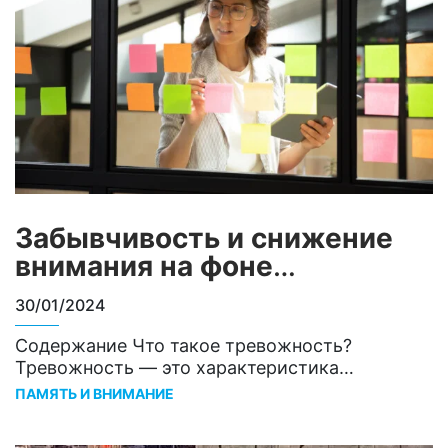
кроссвордов, заставляют мозги «работать».
Любая деятельность, связанная с обработкой
большого объема информации, способствует
укреплению памяти…
Забывчивость и снижение
внимания на фоне
тревожности
30/01/2024
Содержание Что такое тревожность?
Тревожность — это характеристика
психического состояния, при котором человек
ПАМЯТЬ И ВНИМАНИЕ
испытывает частую и интенсивную тревогу по
различным поводам1. По данным ВОЗ,