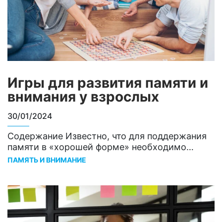
Игры для развития памяти и
внимания у взрослых
30/01/2024
Содержание Известно, что для поддержания
памяти в «хорошей форме» необходимо
регулярно ее тренировать и стимулировать
ПАМЯТЬ И ВНИМАНИЕ
умственные процессы1. Важно активно
развивать память во всех возрастах, особенно
пожилым людям вследствие возрастающего
риска когнитивных нарушений. Такие занятия,
как решение логических задач и разгадывание