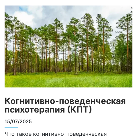
основана на работе нейронов — нервных
клеток мозга, которые требуют большое
количество энергии для своей работы2. По
мере взросления способность запоминать
ухудшается, мы часто забываем некоторые
вещи. Чтобы преодолеть эту проблему,
необходимо тренировать…
Когнитивно-поведенческая
психотерапия (КПТ)
15/07/2025
Что такое когнитивно-поведенческая