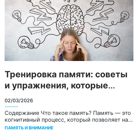
Тренировка памяти: советы
и упражнения, которые
помогут держать мозг в
02/03/2026
тонусе
Содержание Что такое память? Память — это
когнитивный процесс, который позволяет нам
вспоминать прошлый опыт, учиться и
ПАМЯТЬ И ВНИМАНИЕ
стремиться к будущим целям1. Память