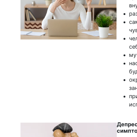
вн
ра
са
чу
че
се
му
на
бу
ок
за
пр
ис
Депрес
симпт