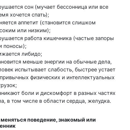
рушается сон (мучает бессонница или все
емя хочется спать);
няется аппетит (становится слишком
соким или низким);
рушается работа кишечника (частые запоры
и поносы);
ижается либидо;
ановится меньше энергии на обычные дела,
ловек испытывает слабость, быстрее устает
 привычных физических и интеллектуальных
грузок;
зникают боли и дискомфорт в разных частях
ла, в том числе в области сердца, желудка.
меняться поведение, знакомый или
енник