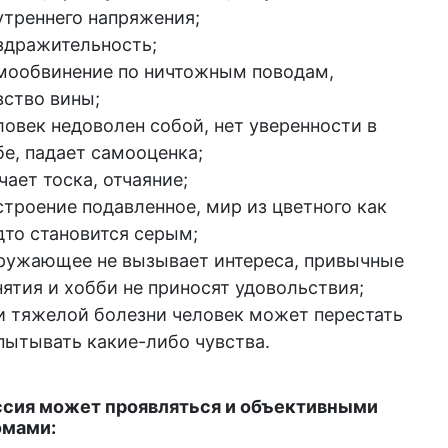
утреннего напряжения;
здражительность;
мообвинение по ничтожным поводам,
вство вины;
ловек недоволен собой, нет уверенности в
бе, падает самооценка;
чает тоска, отчаяние;
строение подавленное, мир из цветного как
дто становится серым;
ружающее не вызывает интереса, привычные
нятия и хобби не приносят удовольствия;
и тяжелой болезни человек может перестать
пытывать какие-либо чувства.
сия может проявляться и объективными
омами: