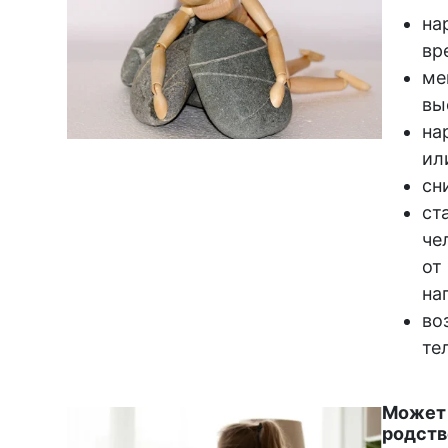
на
вр
ме
вы
на
ил
сн
ст
че
от
на
во
те
Может 
родств