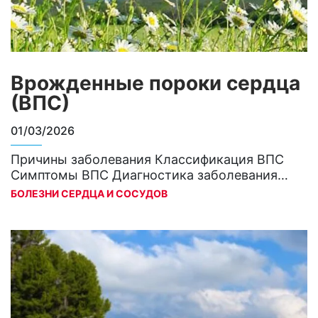
Врожденные пороки сердца
(ВПС)
01/03/2026
Причины заболевания Классификация ВПС
Симптомы ВПС Диагностика заболевания
Лечение Медикаментозное лечение
БОЛЕЗНИ СЕРДЦА И СОСУДОВ
Хирургическое лечение Прогноз и
профилактика Врожденные пороки сердца
(ВПС) представляют собой анатомические
деформации сердца и/или крупных сосудов,
которые формируются на этапе
внутриутробного развития, отличаются по
типу, тяжести и степени влияния на функции
сердечно-сосудистой системы1. Врожденные