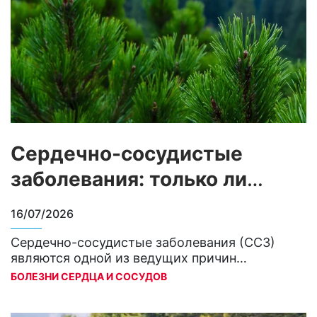
Сердечно-сосудистые
заболевания: только ли
мужчины в зоне особого
16/07/2026
внимания?
Сердечно-сосудистые заболевания (ССЗ)
являются одной из ведущих причин
смертности среди мужчин и женщин во всем
БОЛЕЗНИ СЕРДЦА И СОСУДОВ
мире. При этом спектр и течение этих
заболеваний имеют различия в зависимости