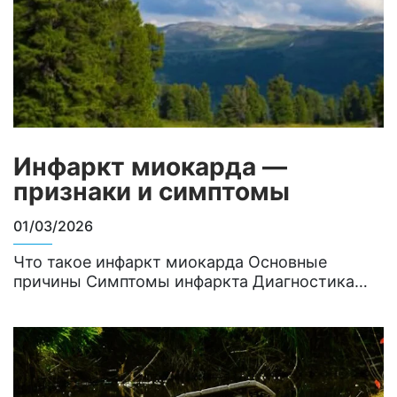
пороки сердца занимают важное место в
педиатрической практике. Согласно…
Инфаркт миокарда —
признаки и симптомы
01/03/2026
Что такое инфаркт миокарда Основные
причины Симптомы инфаркта Диагностика
Первая помощь при инфаркте Инфаркт
миокарда (ИМ) — острое состояние,
связанное с повреждением среднего
мышечного слоя желудочков сердца и
предсердий. Это опасное осложнение