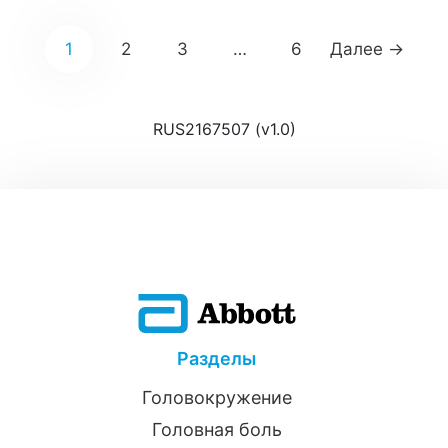
Что такое ангиома Понятие «ангиома»
включает спектр заболеваний с разной
1
2
3
…
6
Далее →
клинической картиной, патофизиологией,
развитием, подходами к лечению. Выделяют
две большие…
RUS2167507 (v1.0)
Разделы
Головокружение
Головная боль