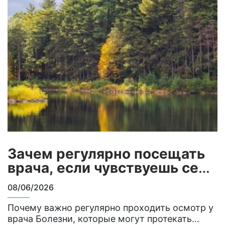
от пола. Исследования показывают
необходимость учета гендерных
особенностей при разработке
профилактических и терапевтических тактик1.
Зависит ли риск сердечно-сосудистых
заболеваний от пола? Сердечно-сосудистые
риски зависят от биологических,
гормональных и…
Зачем регулярно посещать
врача, если чувствуешь себя
нормально?
08/06/2026
Почему важно регулярно проходить осмотр у
врача Болезни, которые могут протекать