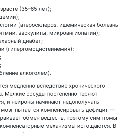
зрасте (35–65 лет);
демии);
ологии (атеросклероз, ишемическая болезнь
итмии, васкулиты, микроангиопатии);
ахарный диабет;
ви (гипергомоцистеинемия);
;
;
бление алкоголем).
тся медленно вследствие хронического
а. Мелкие сосуды постепенно теряют
я, и нейроны начинают недополучать
а мозг пытается компенсировать дефицит —
траивает обмен веществ, поэтому симптомы
м компенсаторные механизмы истощаются. В