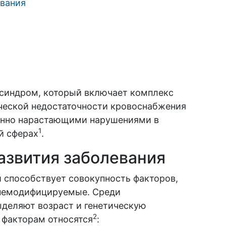
евания
синдром, который включает комплекс
ческой недостаточности кровоснабжения
пенно нарастающими нарушениями в
1
й сферах
.
азвития заболевания
 способствует совокупность факторов,
немодифицируемые. Среди
деляют возраст и генетическую
2
факторам относятся
: