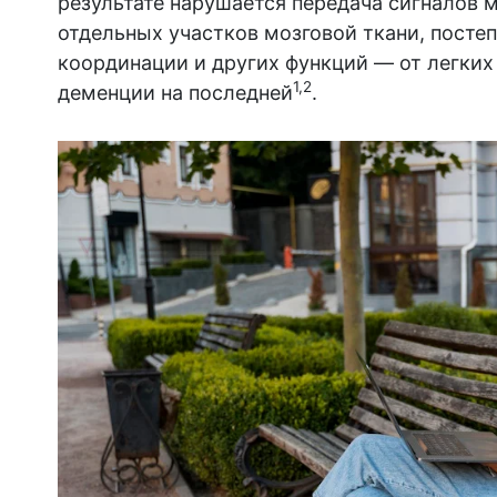
результате нарушается передача сигналов 
отдельных участков мозговой ткани, посте
координации и других функций — от легких
1,2
деменции на последней
.