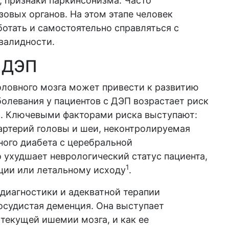
 признаки паркинсонизма. Часто
овых органов. На этом этапе человек
отать и самостоятельно справляться с
валидности.
 ДЭП
ловного мозга может привести к развитию
олевания у пациентов с ДЭП возрастает риск
а. Ключевыми факторами риска выступают:
ртерий головы и шеи, неконтролируемая
ного диабета с церебральной
о ухудшает неврологический статус пациента,
1
ции или летальному исходу
.
 диагностики и адекватной терапии
осудистая деменция. Она выступает
текущей ишемии мозга, и как ее